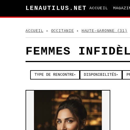
LENAUTILUS.NET
ACCUEIL
MAGAZI
ACCUEIL
›
OCCITANIE
›
HAUTE-GARONNE (31)
FEMMES INFIDÈ
TYPE DE RENCONTRE
DISPONIBILITÉS
P
▾
▾