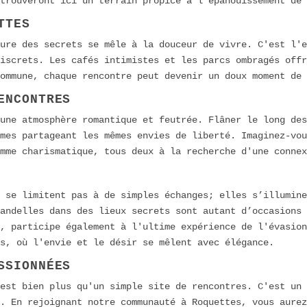
trouveront ici un terrain propice à l'épanouissement de 
TTES
ure des secrets se mêle à la douceur de vivre. C'est l'e
iscrets. Les cafés intimistes et les parcs ombragés off
ommune, chaque rencontre peut devenir un doux moment de 
ENCONTRES
une atmosphère romantique et feutrée. Flâner le long des
mes partageant les mêmes envies de liberté. Imaginez-vou
mme charismatique, tous deux à la recherche d'une connex
 se limitent pas à de simples échanges; elles s’illumine
andelles dans des lieux secrets sont autant d’occasions 
, participe également à l'ultime expérience de l'évasion
s, où l'envie et le désir se mêlent avec élégance.
SSIONNÉES
 est bien plus qu'un simple site de rencontres. C'est un
. En rejoignant notre communauté à Roquettes, vous aure