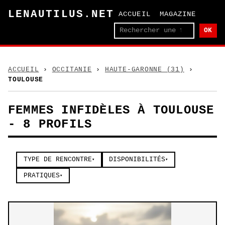
LENAUTILUS.NET
ACCUEIL
MAGAZINE
OK
ACCUEIL
›
OCCITANIE
›
HAUTE-GARONNE (31)
›
TOULOUSE
FEMMES INFIDÈLES À TOULOUSE
- 8 PROFILS
TYPE DE RENCONTRE
DISPONIBILITÉS
▾
▾
PRATIQUES
▾